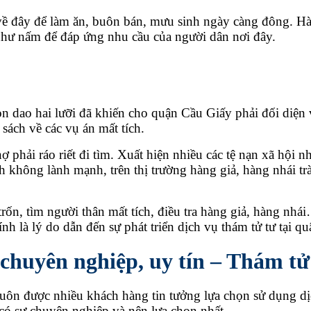
 về đây để làm ăn, buôn bán, mưu sinh ngày càng đông.
Hà
n như nấm để đáp ứng nhu cầu của người dân nơi đây.
on dao hai lưỡi đã khiến cho quận Cầu Giấy phải đối diện v
ách về các vụ án mất tích.
 phải ráo riết đi tìm. Xuất hiện nhiều các tệ nạn xã hội nh
anh không lành mạnh, trên thị trường hàng giả, hàng nhái
trốn, tìm người thân mất tích, điều tra hàng giả, hàng nh
h là lý do dẫn đến sự phát triển dịch vụ thám tử tư tại 
 chuyên nghiệp, uy tín – Thám t
luôn được nhiều khách hàng tin tưởng lựa chọn sử dụng d
 có sự chuyên nghiệp và nên lựa chọn nhất.