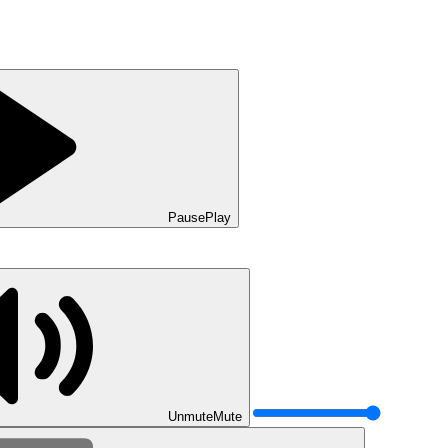
Pause
Play
Unmute
Mute