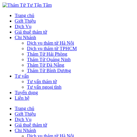
Trang chủ
Giới Thiệu
Dịch Vụ
Giá thuê thám tử
Chi Nhánh
Dịch vụ thám tử Hà Nội
Dịch vụ thám tử TPHCM
Thám Tử Hải Phòng
Thám Tử Quảng Ninh
Thám Tử Đà Nẵng
Thám Tử Bình Dương
Tư vấn
Tư vấn thám tử
Tư vấn ngoại tình
Tuyển dụng
Liên hệ
Trang chủ
Giới Thiệu
Dịch Vụ
Giá thuê thám tử
Chi Nhánh
Dịch vụ thám tử Hà Nội