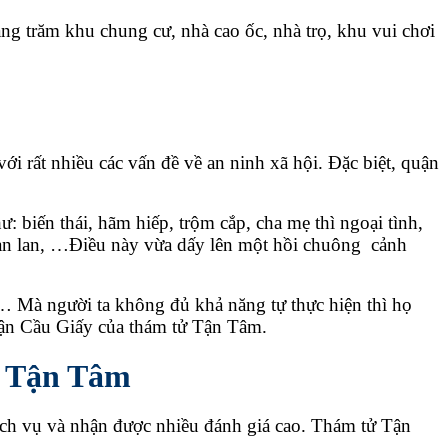
ng trăm khu chung cư, nhà cao ốc, nhà trọ, khu vui chơi
ới rất nhiều các vấn đề về an ninh xã hội. Đặc biệt, quận
ư: biến thái, hãm hiếp, trộm cắp, cha mẹ thì ngoại tình,
 tràn lan, …Điều này vừa dấy lên một hồi chuông cảnh
ái… Mà người ta không đủ khả năng tự thực hiện thì họ
quận Cầu Giấy của thám tử Tận Tâm.
ử Tận Tâm
ịch vụ và nhận được nhiều đánh giá cao. Thám tử Tận