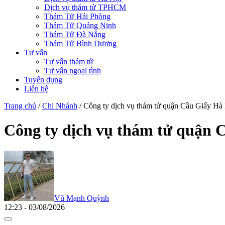
Dịch vụ thám tử TPHCM
Thám Tử Hải Phòng
Thám Tử Quảng Ninh
Thám Tử Đà Nẵng
Thám Tử Bình Dương
Tư vấn
Tư vấn thám tử
Tư vấn ngoại tình
Tuyển dụng
Liên hệ
Trang chủ
/
Chi Nhánh
/
Công ty dịch vụ thám tử quận Cầu Giấy Hà 
Công ty dịch vụ thám tử quận C
Vũ Mạnh Quỳnh
12:23 - 03/08/2026